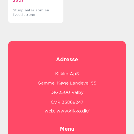
2025
Stueplanter som en
livsstilstrend
Adresse
web:
www.klikko.dk/
Menu