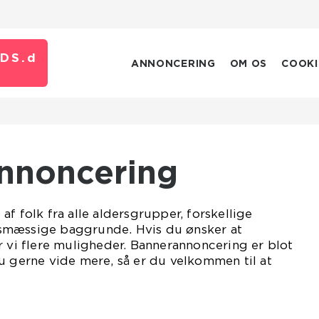
DS.
d
ANNONCERING
OM OS
COOKI
Annoncering
f folk fra alle aldersgrupper, forskellige
smæssige baggrunde. Hvis du ønsker at
r vi flere muligheder. Bannerannoncering er blot
u gerne vide mere, så er du velkommen til at