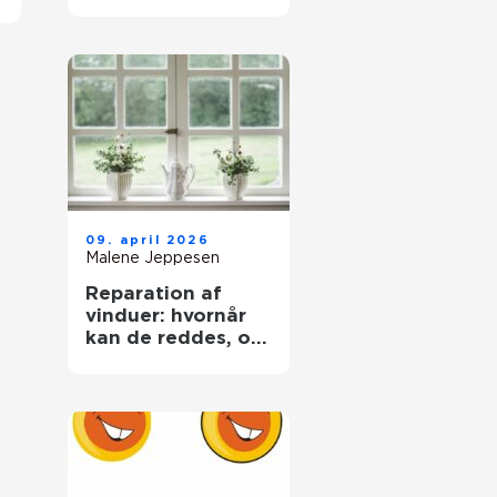
trægulve igen
09. april 2026
Malene Jeppesen
Reparation af
vinduer: hvornår
kan de reddes, og
hvornår skal de
skiftes?