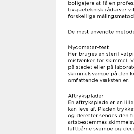
boligejere at få en profe
byggeteknisk rådgiver vi
forskellige målingsmetode
De mest anvendte metode
Mycometer-test
Her bruges en steril vatp
mistænker for skimmel. 
på stedet eller på labora
skimmelsvampe på den konk
omfattende væksten er.
Aftryksplader
En aftryksplade er en l
kan leve af. Pladen trykk
og derefter sendes den ti
artsbestemmes skimmelsv
luftbårne svampe og deci