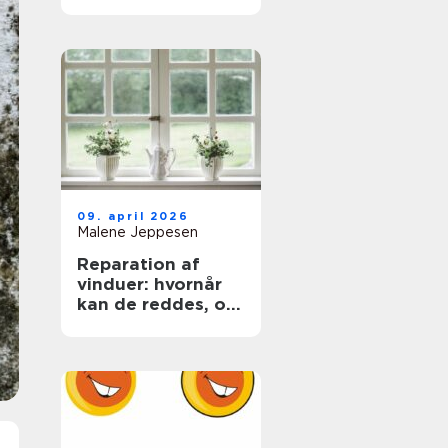
trægulve igen
09. april 2026
Malene Jeppesen
Reparation af
vinduer: hvornår
kan de reddes, og
hvornår skal de
skiftes?