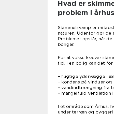
Hvad er skimme
problem i århu
Skimmelsvamp er mikrosko
naturen. Udenfor gør de 
Problemet opstår, når de 
boliger.
For at vokse kræver skimm
tid. I en bolig kan det f
– fugtige ydervægge i æ
– kondens på vinduer og
– vandindtrængning fra ta
– mangelfuld ventilation 
I et område som Århus, 
under terræn og byggeri 