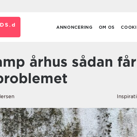
DS.
d
ANNONCERING
OM OS
COOKI
 problemet
ersen
Inspirat