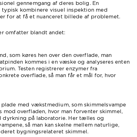
ssionel gennemgang af deres bolig. En
l typisk kombinere visuel inspektion med
r for at få et nuanceret billede af problemet.
r omfatter blandt andet:
ind, som køres hen over den overflade, man
Vatpinden kommes i en væske og analyseres enten
torium. Testen registrerer enzymer fra
rete overflade, så man får et mål for, hvor
ille plade med vækstmedium, som skimmelsvampe
es mod overfladen, hvor man forventer skimmel,
l dyrkning på laboratorie. Her tælles og
ampene, så man kan skelne mellem naturlige,
deret bygningsrelateret skimmel.