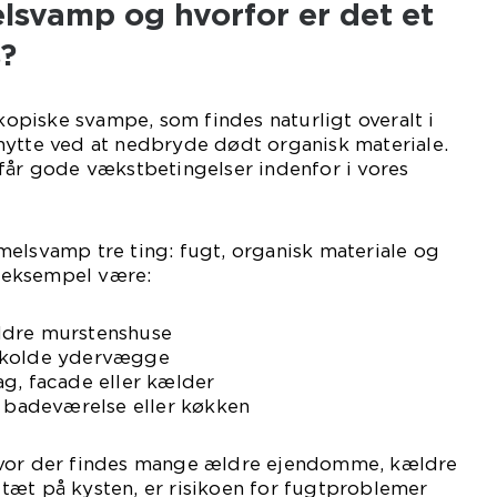
lsvamp og hvorfor er det et
s?
piske svampe, som findes naturligt overalt i
nytte ved at nedbryde dødt organisk materiale.
får gode vækstbetingelser indenfor i vores
elsvamp tre ting: fugt, organisk materiale og
or eksempel være:
ldre murstenshuse
 kolde ydervægge
g, facade eller kælder
i badeværelse eller køkken
hvor der findes mange ældre ejendomme, kældre
tæt på kysten, er risikoen for fugtproblemer