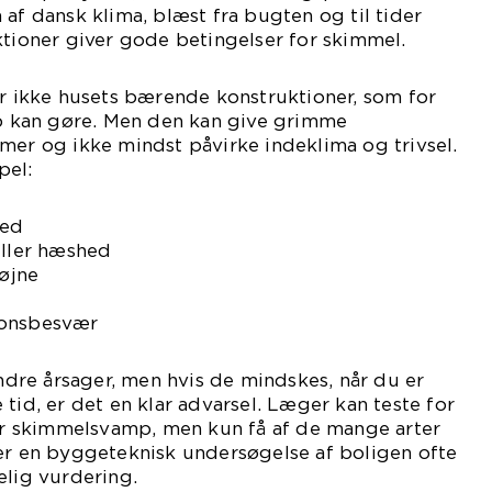
 af dansk klima, blæst fra bugten og til tider
ktioner giver gode betingelser for skimmel.
ikke husets bærende konstruktioner, som for
kan gøre. Men den kan give grimme
mer og ikke mindst påvirke indeklima og trivsel.
pel:
hed
eller hæshed
 øjne
ionsbesvær
re årsager, men hvis de mindskes, når du er
tid, er det en klar advarsel. Læger kan teste for
per skimmelsvamp, men kun få af de mange arter
 er en byggeteknisk undersøgelse af boligen ofte
elig vurdering.