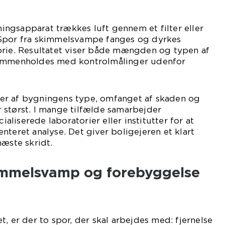
ngsapparat trækkes luft gennem et filter eller
 Spor fra skimmelsvampe fanges og dyrkes
orie. Resultatet viser både mængden og typen af
sammenholdes med kontrolmålinger udenfor
er af bygningens type, omfanget af skaden og
 størst. I mange tilfælde samarbejder
liserede laboratorier eller institutter for at
nteret analyse. Det giver boligejeren et klart
næste skridt.
kimmelsvamp og forebyggelse
, er der to spor, der skal arbejdes med: fjernelse