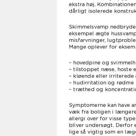
ekstra høj. Kombinationen
dårligt isolerede konstru
Skimmelsvamp nedbryder 
eksempel ægte hussvamp 
misfarvninger, lugtproble
Mange oplever for eksem
– hovedpine og svimmel
– tilstoppet næse, hoste 
– kløende eller irriterede
– hudirritation og rødme
– træthed og koncentrat
Symptomerne kan have and
væk fra boligen i længere 
allergi over for visse ty
bliver undersøgt. Derfor
lige så vigtig som en læg