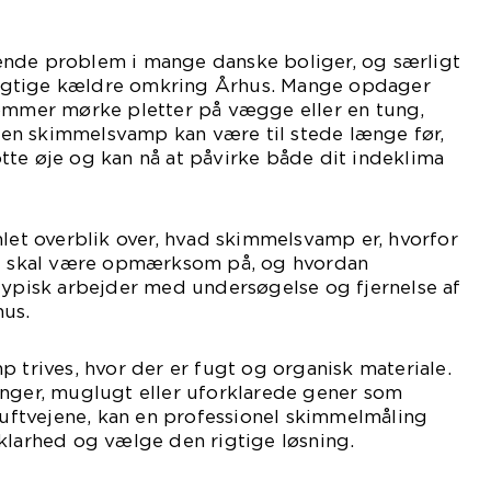
nde problem i mange danske boliger, og særligt
gtige kældre omkring Århus. Mange opdager
kommer mørke pletter på vægge eller en tung,
en skimmelsvamp kan være til stede længe før,
te øje og kan nå at påvirke både dit indeklima
mlet overblik over, hvad skimmelsvamp er, hvorfor
du skal være opmærksom på, og hvordan
typisk arbejder med undersøgelse og fjernelse af
us.
p trives, hvor der er fugt og organisk materiale.
inger, muglugt eller uforklarede gener som
 luftvejene, kan en professionel skimmelmåling
klarhed og vælge den rigtige løsning.