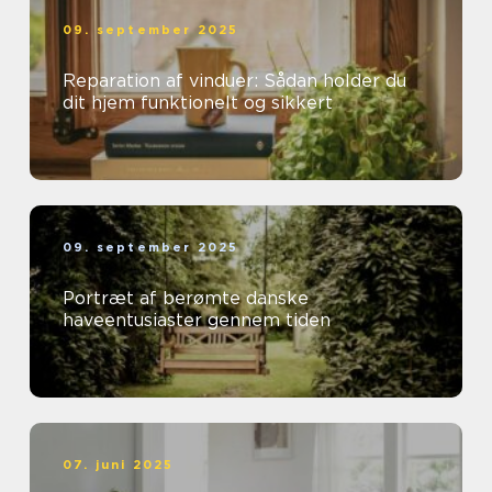
09. september 2025
Reparation af vinduer: Sådan holder du
dit hjem funktionelt og sikkert
09. september 2025
Portræt af berømte danske
haveentusiaster gennem tiden
07. juni 2025