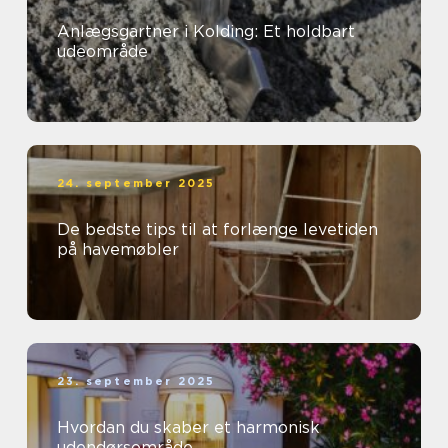
Anlægsgartner i Kolding: Et holdbart
udeområde
24. september 2025
De bedste tips til at forlænge levetiden
på havemøbler
23. september 2025
Hvordan du skaber et harmonisk
udendørsområde