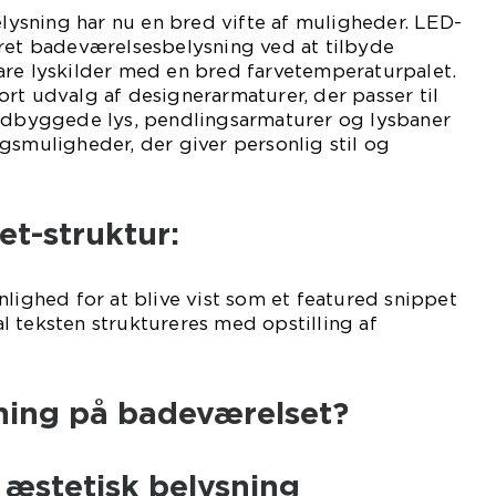
sning har nu en bred vifte af muligheder. LED-
eret badeværelsesbelysning ved at tilbyde
are lyskilder med en bred farvetemperaturpalet.
rt udvalg af designerarmaturer, der passer til
Indbyggede lys, pendlingsarmaturer og lysbaner
gsmuligheder, der giver personlig stil og
t-struktur:
nlighed for at blive vist som et featured snippet
 teksten struktureres med opstilling af
sning på badeværelset?
. æstetisk belysning