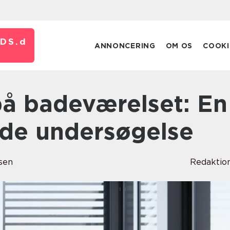
DS.
d
ANNONCERING
OM OS
COOKI
de undersøgelse
sen
Redaktio