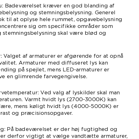
au: Badeværelset kræver en god blanding af
ebelysning og stemningsbelysning. Generel
ok til at oplyse hele rummet, opgavebelysning
oncentrere sig om specifikke områder som
g stemningsbelysning skal være blød og
 Valget af armaturer er afgørende for at opnå
alitet. Armaturer med diffuseret lys kan
nding på spejlet, mens LED-armaturer er
ve en glimrende farvegengivelse.
etemperatur: Ved valg af lyskilder skal man
eraturen. Varmt hvidt lys (2700-3000K) kan
ære, mens køligt hvidt lys (4000-5000K) er
trast og præcisionsopgaver.
g: På badeværelset er der høj fugtighed og
 er derfor vigtigt at vælge vandtætte armaturer,