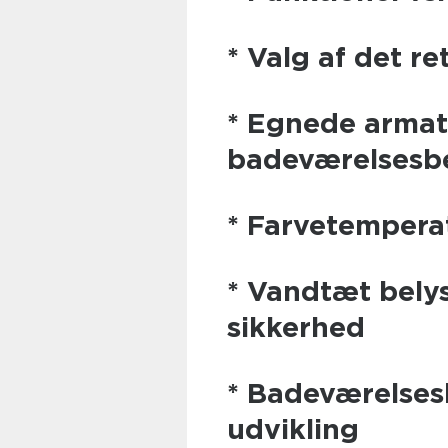
* Valg af det re
* Egnede armatu
badeværelsesb
* Farvetempera
* Vandtæt belys
sikkerhed
* Badeværelses
udvikling