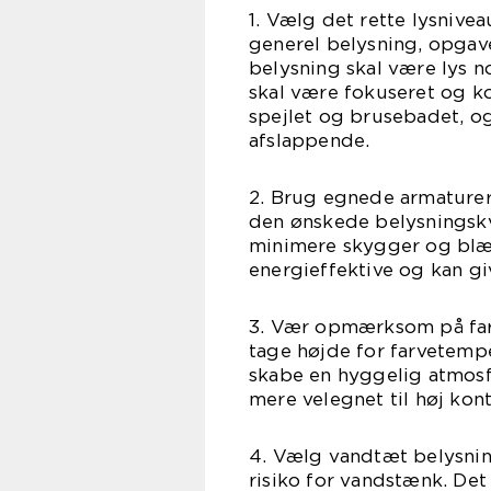
1. Vælg det rette lysnive
generel belysning, opgav
belysning skal være lys n
skal være fokuseret og k
spejlet og brusebadet, o
afslappende.
2. Brug egnede armaturer:
den ønskede belysningskv
minimere skygger og blæ
energieffektive og kan gi
3. Vær opmærksom på farv
tage højde for farvetemp
skabe en hyggelig atmosf
mere velegnet til høj kon
4. Vælg vandtæt belysnin
risiko for vandstænk. Det