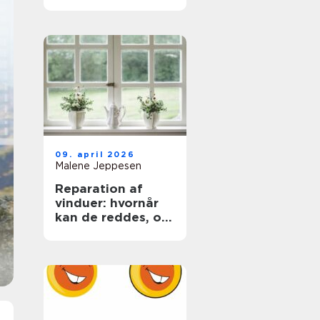
trægulve igen
09. april 2026
Malene Jeppesen
Reparation af
vinduer: hvornår
kan de reddes, og
hvornår skal de
skiftes?