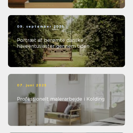
09. september 2025
Portræt af berømte danske
haveentusiaster gennem tiden
07. juni 2025
Professionelt malerarbejde i Kolding