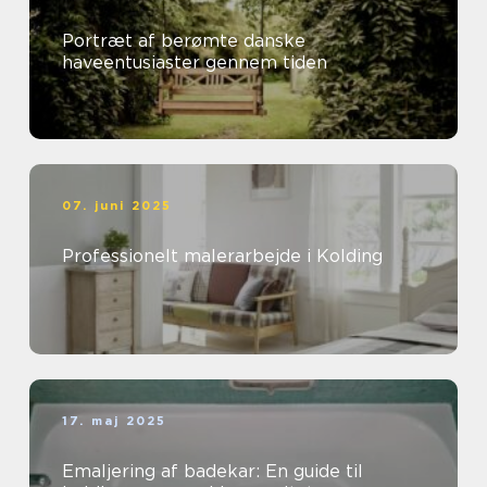
Portræt af berømte danske
haveentusiaster gennem tiden
07. juni 2025
Professionelt malerarbejde i Kolding
17. maj 2025
Emaljering af badekar: En guide til