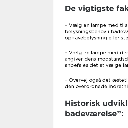
De vigtigste fak
– Vælg en lampe med tilst
belysningsbehov i badevæ
opgavebelysning eller st
– Vælg en lampe med den r
angiver dens modstandsd
anbefales det at vælge l
– Overvej også det æstet
den overordnede indretni
Historisk udvikl
badeværelse”: