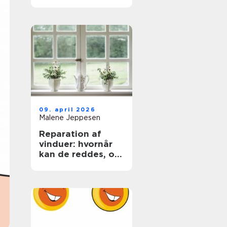
trægulve igen
09. april 2026
Malene Jeppesen
Reparation af
vinduer: hvornår
kan de reddes, og
hvornår skal de
skiftes?