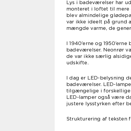
Lys i badeværelser har ud
monteret i loftet til mer
blev almindelige glødepæ
var ikke ideelt på grund
mængde varme, de gener
I 1940’erne og 1950’erne
badeværelser. Neonrør va
de var ikke særlig alsidi
udskifte.
I dag er LED-belysning d
badeværelser. LED-lamper 
tilgængelige i forskellig
LED-lamper også være dæ
justere lysstyrken efter
Strukturering af teksten 