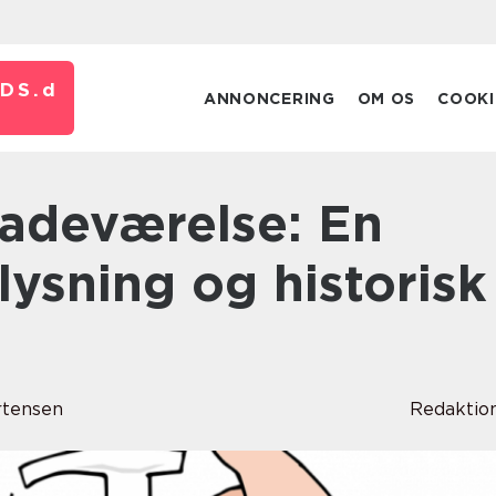
DS.
d
ANNONCERING
OM OS
COOKI
elysning og historisk
rtensen
Redaktio