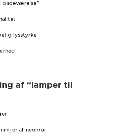
il badeværelse”
alitet
kelig lysstyrke
kerhed
ing af “lamper til
rer
ninger af neonrør