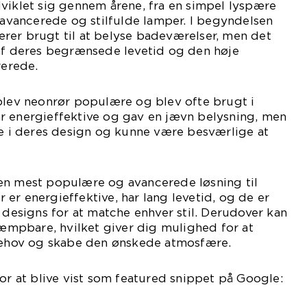
viklet sig gennem årene, fra en simpel lyspære
e avancerede og stilfulde lamper. I begyndelsen
rer brugt til at belyse badeværelser, men det
 af deres begrænsede levetid og den høje
erede.
 blev neonrør populære og blev ofte brugt i
r energieffektive og gav en jævn belysning, men
ge i deres design og kunne være besværlige at
en mest populære og avancerede løsning til
er energieffektive, har lang levetid, og de er
e designs for at matche enhver stil. Derudover kan
mpbare, hvilket giver dig mulighed for at
 behov og skabe den ønskede atmosfære.
for at blive vist som featured snippet på Google: