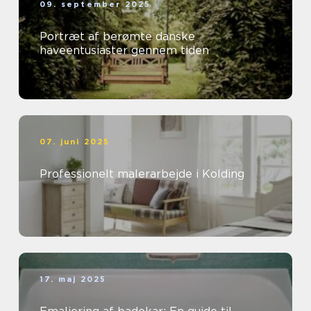
09. september 2025
Portræt af berømte danske
haveentusiaster gennem tiden
07. juni 2025
Professionelt malerarbejde i Kolding
17. maj 2025