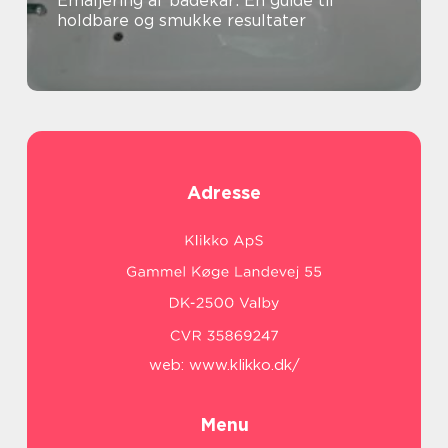
Emaljering af badekar: En guide til
holdbare og smukke resultater
Adresse
web:
www.klikko.dk/
Menu