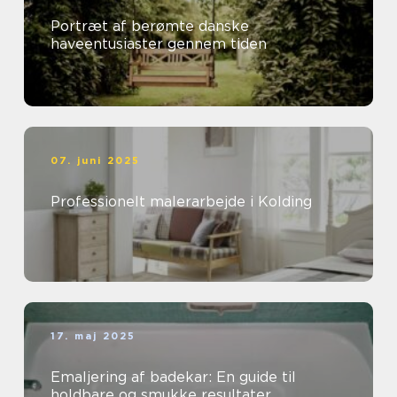
Portræt af berømte danske
haveentusiaster gennem tiden
07. juni 2025
Professionelt malerarbejde i Kolding
17. maj 2025
Emaljering af badekar: En guide til
holdbare og smukke resultater