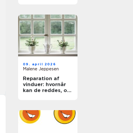
trægulve igen
09. april 2026
Malene Jeppesen
Reparation af
vinduer: hvornår
kan de reddes, og
hvornår skal de
skiftes?