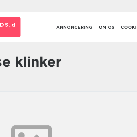
DS.
d
ANNONCERING
OM OS
COOKI
e klinker