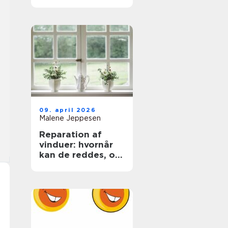
trægulve igen
09. april 2026
Malene Jeppesen
Reparation af
vinduer: hvornår
kan de reddes, og
hvornår skal de
skiftes?