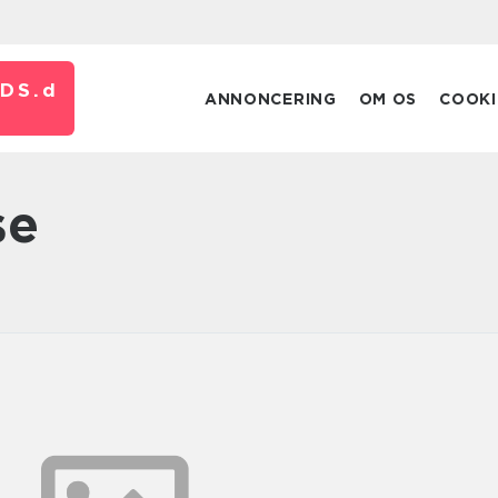
DS.
d
ANNONCERING
OM OS
COOKI
se