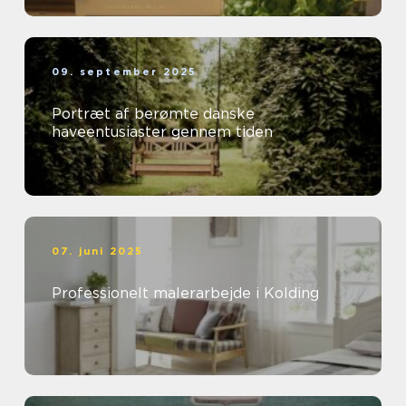
09. september 2025
Portræt af berømte danske
haveentusiaster gennem tiden
07. juni 2025
Professionelt malerarbejde i Kolding