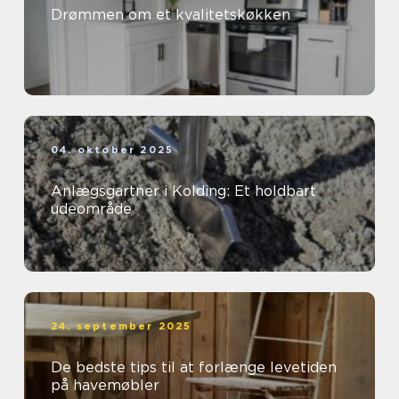
Drømmen om et kvalitetskøkken
04. oktober 2025
Anlægsgartner i Kolding: Et holdbart
udeområde
24. september 2025
De bedste tips til at forlænge levetiden
på havemøbler