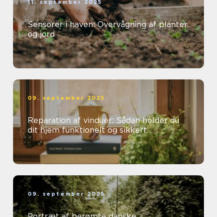
11. september 2025
Sensorer i haven: Overvågning af planter
og jord
09. september 2025
Reparation af vinduer: Sådan holder du
dit hjem funktionelt og sikkert
09. september 2025
Portræt af berømte danske