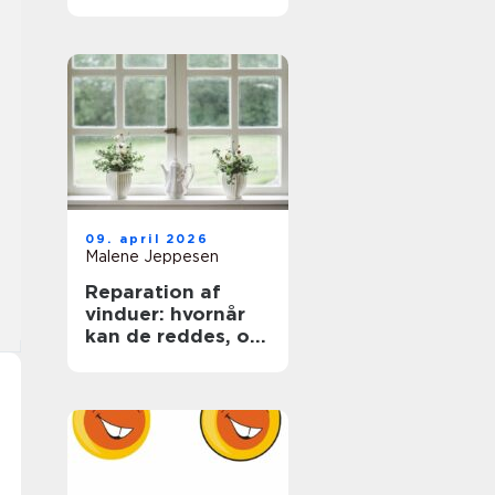
trægulve igen
09. april 2026
Malene Jeppesen
Reparation af
vinduer: hvornår
kan de reddes, og
hvornår skal de
skiftes?