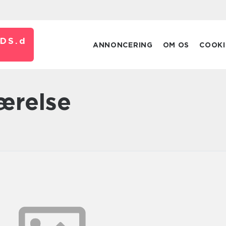
DS.
d
ANNONCERING
OM OS
COOKI
værelse