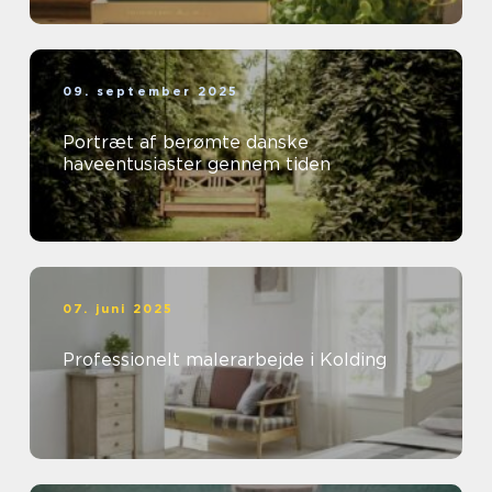
09. september 2025
Portræt af berømte danske
haveentusiaster gennem tiden
07. juni 2025
Professionelt malerarbejde i Kolding