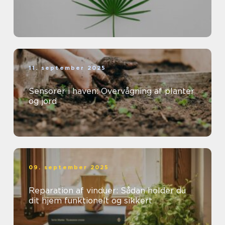
11. september 2025
Sensorer i haven: Overvågning af planter
og jord
09. september 2025
Reparation af vinduer: Sådan holder du
dit hjem funktionelt og sikkert