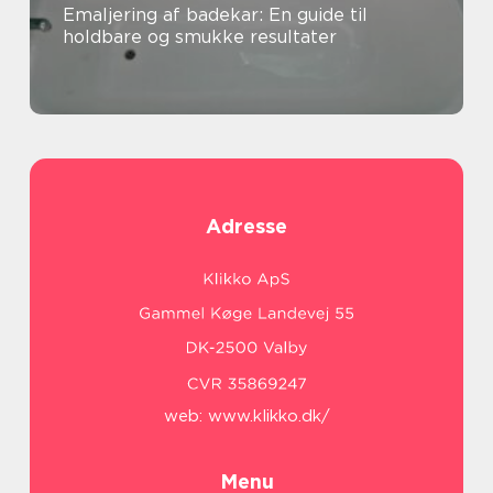
Emaljering af badekar: En guide til
holdbare og smukke resultater
Adresse
web:
www.klikko.dk/
Menu