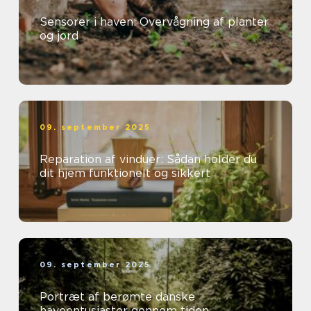
Sensorer i haven: Overvågning af planter
og jord
09. september 2025
Reparation af vinduer: Sådan holder du
dit hjem funktionelt og sikkert
09. september 2025
Portræt af berømte danske
haveentusiaster gennem tiden