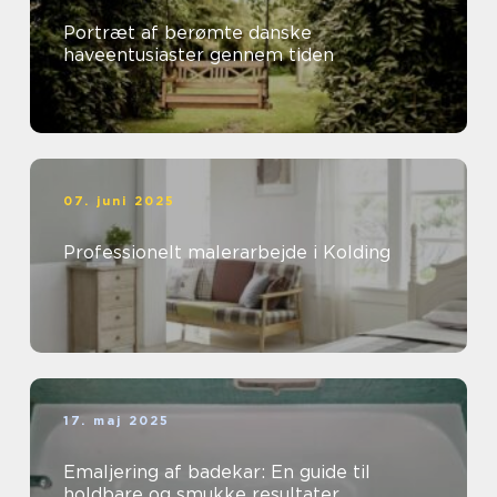
Portræt af berømte danske
haveentusiaster gennem tiden
07. juni 2025
Professionelt malerarbejde i Kolding
17. maj 2025
Emaljering af badekar: En guide til
holdbare og smukke resultater