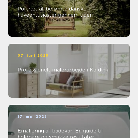
Portræt af berømte danske
haveentusiaster gennem tiden
07. juni 2025
Professionelt malerarbejde i Kolding
17. maj 2025
Emaljering af badekar: En guide til
holdbare og smukke resultater