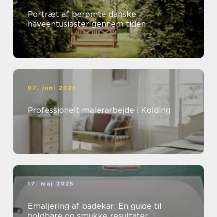
Portræt af berømte danske
haveentusiaster gennem tiden
07. juni 2025
Professionelt malerarbejde i Kolding
17. maj 2025
Emaljering af badekar: En guide til
holdbare og smukke resultater