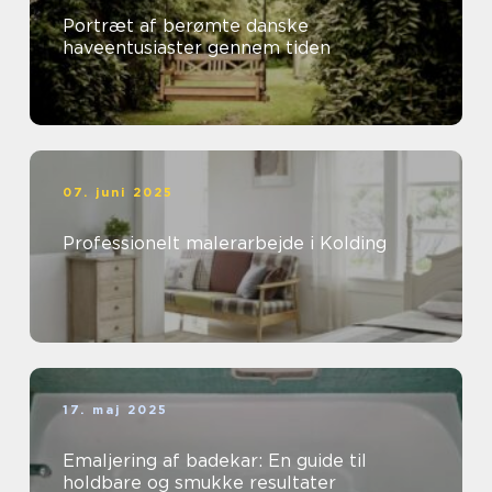
Portræt af berømte danske
haveentusiaster gennem tiden
07. juni 2025
Professionelt malerarbejde i Kolding
17. maj 2025
Emaljering af badekar: En guide til
holdbare og smukke resultater