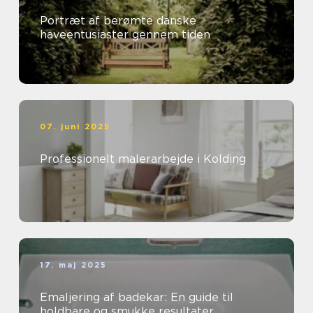
Portræt af berømte danske
haveentusiaster gennem tiden
07. juni 2025
Professionelt malerarbejde i Kolding
17. maj 2025
Emaljering af badekar: En guide til
holdbare og smukke resultater