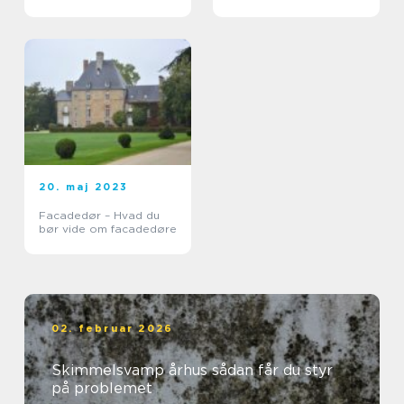
design
20. maj 2023
Facadedør – Hvad du
bør vide om facadedøre
02. februar 2026
Skimmelsvamp århus sådan får du styr
på problemet