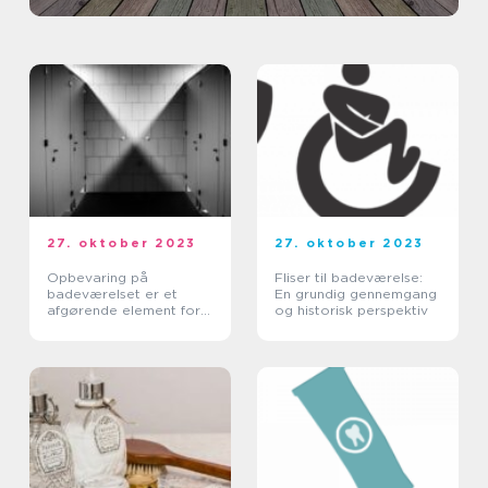
27. oktober 2023
27. oktober 2023
Opbevaring på
Fliser til badeværelse:
badeværelset er et
En grundig gennemgang
afgørende element for
og historisk perspektiv
enhver husejer eller
boligejer