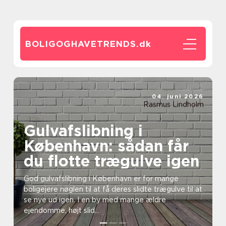
BOLIGOGHAVETRENDS.
dk
04. juni 2026
Rasmus Lindholm
Gulvafslibning i
København: sådan får
du flotte trægulve igen
God gulvafslibning i København er for mange
boligejere nøglen til at få deres slidte trægulve til at
se nye ud igen. I en by med mange ældre
ejendomme, højt slid...