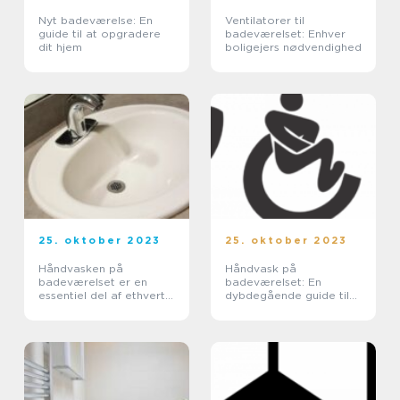
Nyt badeværelse: En
Ventilatorer til
guide til at opgradere
badeværelset: Enhver
dit hjem
boligejers nødvendighed
25. oktober 2023
25. oktober 2023
Håndvasken på
Håndvask på
badeværelset er en
badeværelset: En
essentiel del af ethvert
dybdegående guide til
hjem
husejere og boligejere