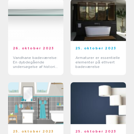
26. oktober 2023
25. oktober 2023
Vandhane badeværelse:
Armaturer er essentielle
En dybdegående
elementer på ethvert
undersøgelse af historie
badeværelse
og vigtige overvejelser
for husejere og
boligejere
25. oktober 2023
25. oktober 2023