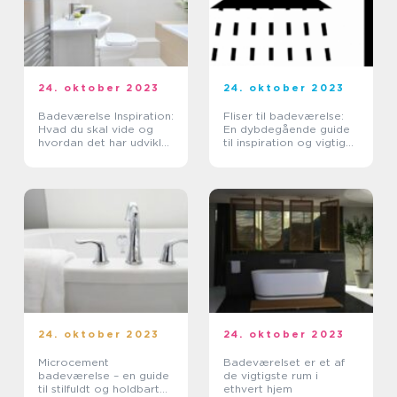
24. oktober 2023
24. oktober 2023
Badeværelse Inspiration:
Fliser til badeværelse:
Hvad du skal vide og
En dybdegående guide
hvordan det har udviklet
til inspiration og vigtig
sig over tid
viden
24. oktober 2023
24. oktober 2023
Microcement
Badeværelset er et af
badeværelse – en guide
de vigtigste rum i
til stilfuldt og holdbart
ethvert hjem